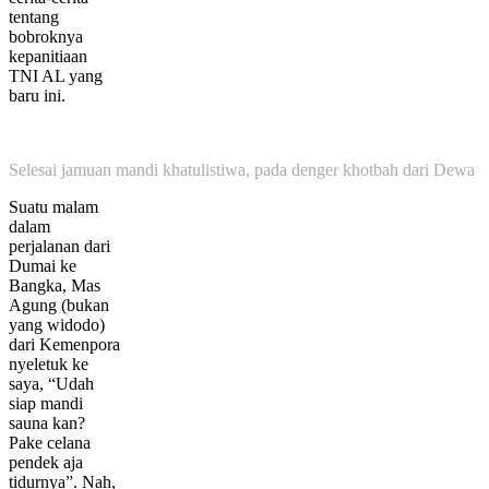
tentang
bobroknya
kepanitiaan
TNI AL yang
baru ini.
Selesai jamuan mandi khatulistiwa, pada denger khotbah dari Dewa
Suatu malam
dalam
perjalanan dari
Dumai ke
Bangka, Mas
Agung (bukan
yang widodo)
dari Kemenpora
nyeletuk ke
saya, “Udah
siap mandi
sauna kan?
Pake celana
pendek aja
tidurnya”. Nah,