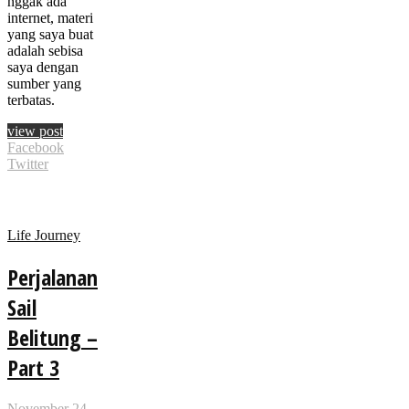
nggak ada
internet, materi
yang saya buat
adalah sebisa
saya dengan
sumber yang
terbatas.
view post
Facebook
Twitter
Life Journey
Perjalanan
Sail
Belitung –
Part 3
November 24,