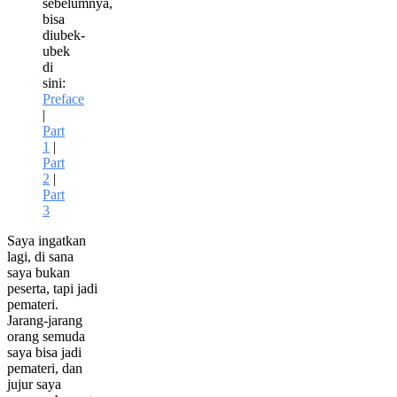
sebelumnya,
bisa
diubek-
ubek
di
sini:
Preface
|
Part
1
|
Part
2
|
Part
3
Saya ingatkan
lagi, di sana
saya bukan
peserta, tapi jadi
pemateri.
Jarang-jarang
orang semuda
saya bisa jadi
pemateri, dan
jujur saya