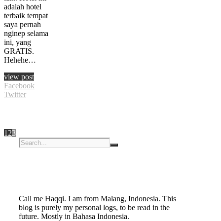
adalah hotel
terbaik tempat
saya pernah
nginep selama
ini, yang
GRATIS.
Hehehe…
view post
Facebook
Twitter
1
2
3
Call me Haqqi. I am from Malang, Indonesia. This
blog is purely my personal logs, to be read in the
future. Mostly in Bahasa Indonesia.