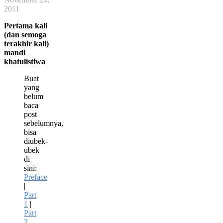
2011
Pertama kali
(dan semoga
terakhir kali)
mandi
khatulistiwa
Buat
yang
belum
baca
post
sebelumnya,
bisa
diubek-
ubek
di
sini:
Preface
|
Part
1
|
Part
2