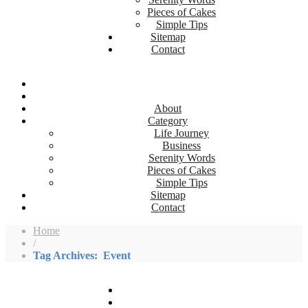
Pieces of Cakes
Simple Tips
Sitemap
Contact
About
Category
Life Journey
Business
Serenity Words
Pieces of Cakes
Simple Tips
Sitemap
Contact
Home
/
Tag Archives: Event