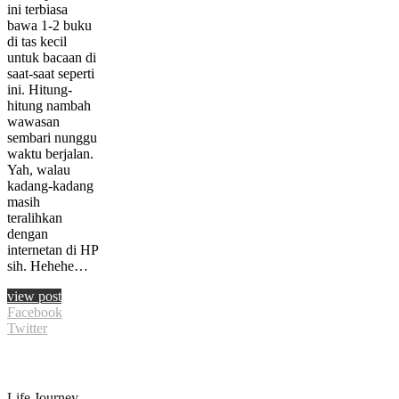
ini terbiasa
bawa 1-2 buku
di tas kecil
untuk bacaan di
saat-saat seperti
ini. Hitung-
hitung nambah
wawasan
sembari nunggu
waktu berjalan.
Yah, walau
kadang-kadang
masih
teralihkan
dengan
internetan di HP
sih. Hehehe…
view post
Facebook
Twitter
Life Journey