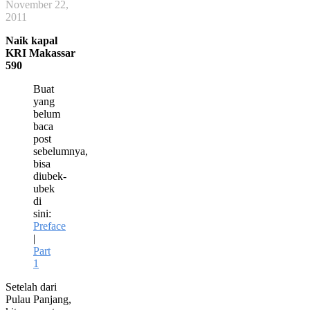
November 22,
2011
Naik kapal
KRI Makassar
590
Buat
yang
belum
baca
post
sebelumnya,
bisa
diubek-
ubek
di
sini:
Preface
|
Part
1
Setelah dari
Pulau Panjang,