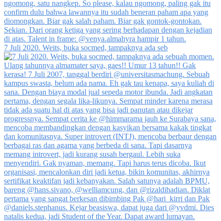
7 Juli 2020. Weits, buka socmed, tampaknya ada seb