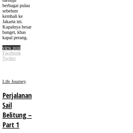
menuju
berbagai pulau
sebelum
kembali ke
Jakarta ini.
Kapalnya besar
banget, khas
kapal perang.
view post
Facebook
Twitter
Life Journey
Perjalanan
Sail
Belitung –
Part 1