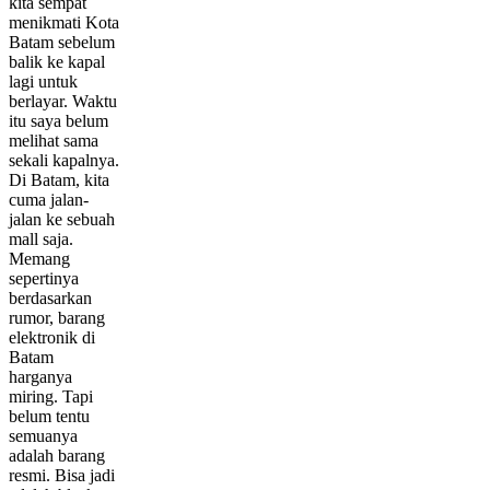
kita sempat
menikmati Kota
Batam sebelum
balik ke kapal
lagi untuk
berlayar. Waktu
itu saya belum
melihat sama
sekali kapalnya.
Di Batam, kita
cuma jalan-
jalan ke sebuah
mall saja.
Memang
sepertinya
berdasarkan
rumor, barang
elektronik di
Batam
harganya
miring. Tapi
belum tentu
semuanya
adalah barang
resmi. Bisa jadi