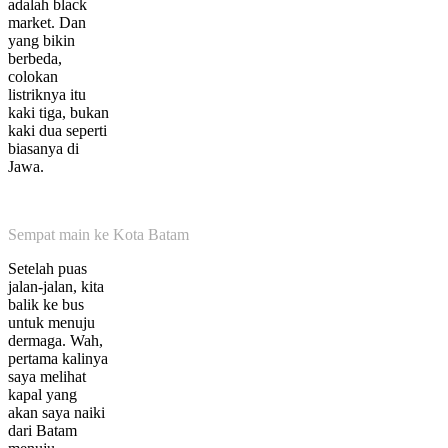
adalah black
market. Dan
yang bikin
berbeda,
colokan
listriknya itu
kaki tiga, bukan
kaki dua seperti
biasanya di
Jawa.
Sempat main ke Kota Batam
Setelah puas
jalan-jalan, kita
balik ke bus
untuk menuju
dermaga. Wah,
pertama kalinya
saya melihat
kapal yang
akan saya naiki
dari Batam