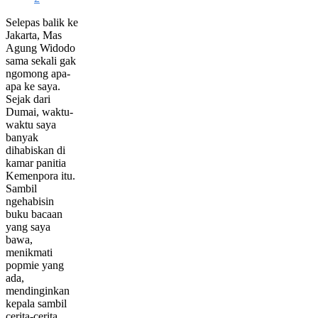
Selepas balik ke
Jakarta, Mas
Agung Widodo
sama sekali gak
ngomong apa-
apa ke saya.
Sejak dari
Dumai, waktu-
waktu saya
banyak
dihabiskan di
kamar panitia
Kemenpora itu.
Sambil
ngehabisin
buku bacaan
yang saya
bawa,
menikmati
popmie yang
ada,
mendinginkan
kepala sambil
cerita-cerita