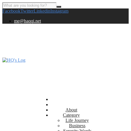
Facebook
Twitter
Linkedin
Instagram
me@haqqi.net
About
Category
Life Journey
Business
Serenity Words