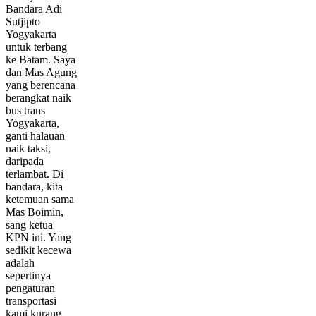
Bandara Adi
Sutjipto
Yogyakarta
untuk terbang
ke Batam. Saya
dan Mas Agung
yang berencana
berangkat naik
bus trans
Yogyakarta,
ganti halauan
naik taksi,
daripada
terlambat. Di
bandara, kita
ketemuan sama
Mas Boimin,
sang ketua
KPN ini. Yang
sedikit kecewa
adalah
sepertinya
pengaturan
transportasi
kami kurang