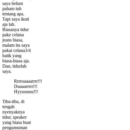
saya belum
paham tuh
tentang apa.
Tapi saya ikuti
aja lah.
Biasanya tidur
pake celana
jeans biasa,
malam itu saya
pakai celana3/4
batik yang
biasa-biasa aja.
Dan, tidurlah
saya.
Rrrroaaaarrrr!!!
Duaaarrrrr!!!
Hyyuuuuu!!!
Tiba-tiba, di
tengah
nyenyaknya
tidur, speaker
yang biasa buat
pengumuman