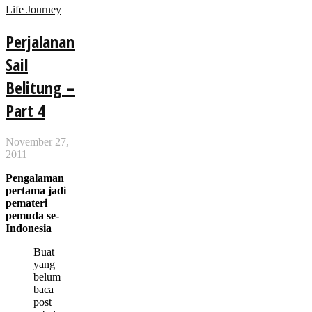
Life Journey
Perjalanan
Sail
Belitung –
Part 4
November 27,
2011
Pengalaman
pertama jadi
pemateri
pemuda se-
Indonesia
Buat
yang
belum
baca
post