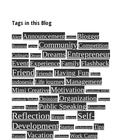
Tags in this Blog
Announcement
Blogger
Alert
betting
Community
Competition
Business
Cactus
Entrepreneur
Dreams
Culinary
Dream
Event
Flashback
Experience
Family
Friend
Having Fun
Friends
Hobby
Management
Life journey
indonesia
Motivation
Mimi Creative
Notebook ASUS
Organization
Opinion
Notebook Terbaik
Passport
Public Speaking
Prinsip
Recording
Pictalogi
Reflection
Self-
Regret
Review
Development
Tips
Startup
Technology
Vacation
Work Camp
Tutorial
Volunteer