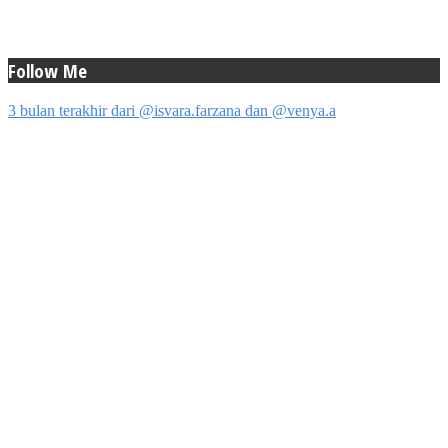
Follow Me
3 bulan terakhir dari @isvara.farzana dan @venya.a