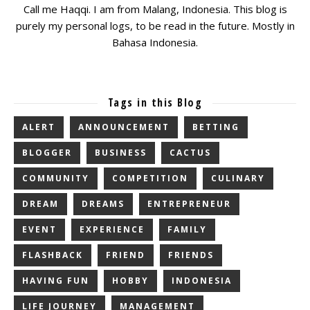
Call me Haqqi. I am from Malang, Indonesia. This blog is
purely my personal logs, to be read in the future. Mostly in
Bahasa Indonesia.
Tags in this Blog
ALERT
ANNOUNCEMENT
BETTING
BLOGGER
BUSINESS
CACTUS
COMMUNITY
COMPETITION
CULINARY
DREAM
DREAMS
ENTREPRENEUR
EVENT
EXPERIENCE
FAMILY
FLASHBACK
FRIEND
FRIENDS
HAVING FUN
HOBBY
INDONESIA
LIFE JOURNEY
MANAGEMENT