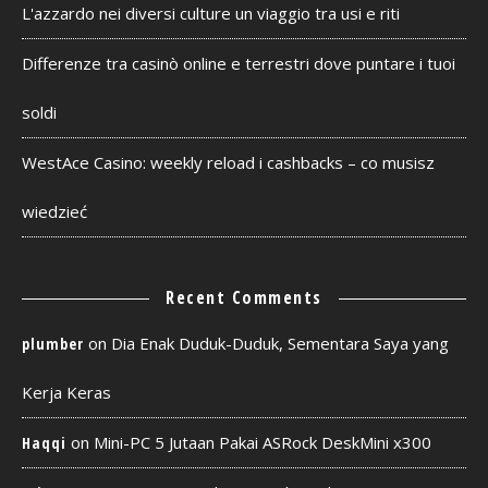
L'azzardo nei diversi culture un viaggio tra usi e riti
Differenze tra casinò online e terrestri dove puntare i tuoi
soldi
WestAce Casino: weekly reload i cashbacks – co musisz
wiedzieć
Recent Comments
on
Dia Enak Duduk-Duduk, Sementara Saya yang
plumber
Kerja Keras
on
Mini-PC 5 Jutaan Pakai ASRock DeskMini x300
Haqqi