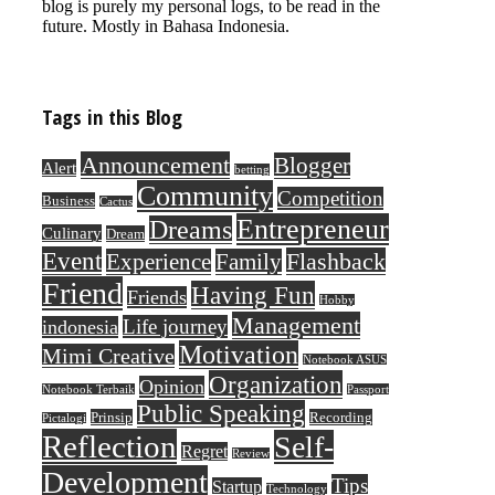
blog is purely my personal logs, to be read in the
future. Mostly in Bahasa Indonesia.
Tags in this Blog
Announcement
Blogger
Alert
betting
Community
Competition
Business
Cactus
Entrepreneur
Dreams
Culinary
Dream
Event
Flashback
Experience
Family
Friend
Having Fun
Friends
Hobby
Management
Life journey
indonesia
Motivation
Mimi Creative
Notebook ASUS
Organization
Opinion
Notebook Terbaik
Passport
Public Speaking
Prinsip
Recording
Pictalogi
Reflection
Self-
Regret
Review
Development
Tips
Startup
Technology