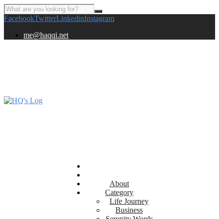
Facebook
Twitter
Linkedin
Instagram
me@haqqi.net
About
Category
Life Journey
Business
Serenity Words