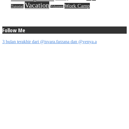
Vacation
Work Camp
Tutorial
Volunteer
Follow Me
3 bulan terakhir dari @isvara.farzana dan @venya.a