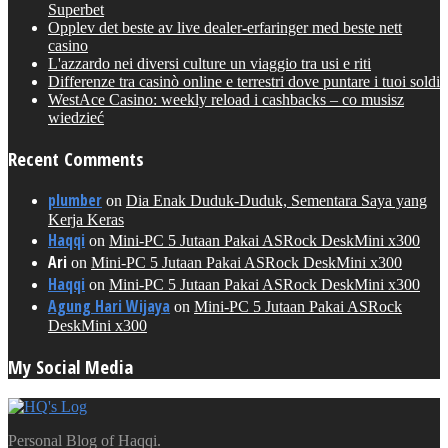
Superbet
Opplev det beste av live dealer-erfaringer med beste nett
casino
L'azzardo nei diversi culture un viaggio tra usi e riti
Differenze tra casinò online e terrestri dove puntare i tuoi soldi
WestAce Casino: weekly reload i cashbacks – co musisz
wiedzieć
Recent Comments
plumber
on
Dia Enak Duduk-Duduk, Sementara Saya yang
Kerja Keras
Haqqi
on
Mini-PC 5 Jutaan Pakai ASRock DeskMini x300
Ari
on
Mini-PC 5 Jutaan Pakai ASRock DeskMini x300
Haqqi
on
Mini-PC 5 Jutaan Pakai ASRock DeskMini x300
Agung Hari Wijaya
on
Mini-PC 5 Jutaan Pakai ASRock
DeskMini x300
My Social Media
Personal Blog of Haqqi.