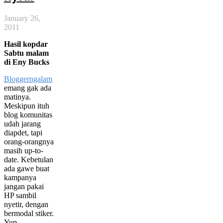
January 26,
2011
Hasil kopdar
Sabtu malam
di Eny Bucks
Bloggerngalam
emang gak ada
matinya.
Meskipun ituh
blog komunitas
udah jarang
diapdet, tapi
orang-orangnya
masih up-to-
date. Kebetulan
ada gawe buat
kampanya
jangan pakai
HP sambil
nyetir, dengan
bermodal stiker.
Yup,