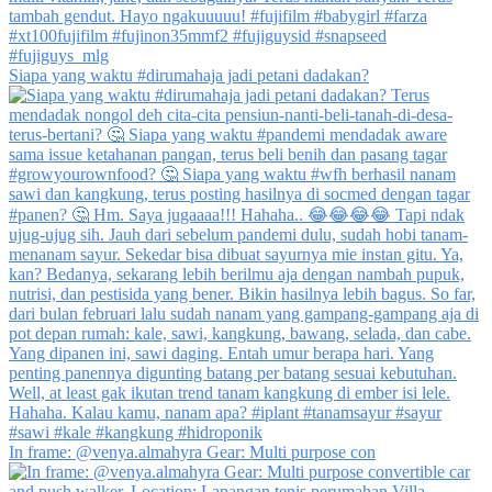
Siapa yang waktu #dirumahaja jadi petani dadakan?
In frame: @venya.almahyra Gear: Multi purpose con