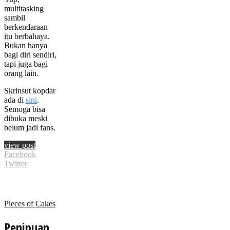
multitasking
sambil
berkendaraan
itu berbahaya.
Bukan hanya
bagi diri sendiri,
tapi juga bagi
orang lain.
Skrinsut kopdar
ada di
sini
.
Semoga bisa
dibuka meski
belum jadi fans.
view post
Facebook
Twitter
Pieces of Cakes
Penipuan