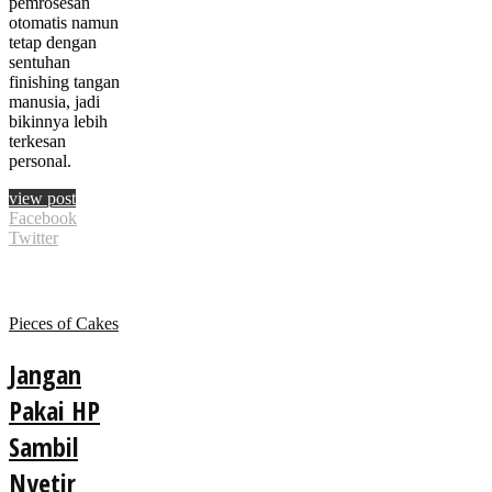
pemrosesan
otomatis namun
tetap dengan
sentuhan
finishing tangan
manusia, jadi
bikinnya lebih
terkesan
personal.
view post
Facebook
Twitter
Pieces of Cakes
Jangan
Pakai HP
Sambil
Nyetir