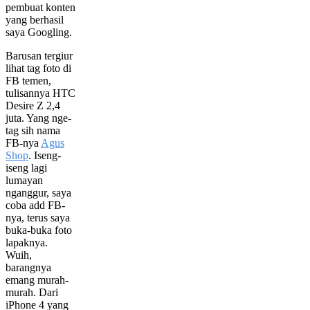
pembuat konten
yang berhasil
saya Googling.
Barusan tergiur
lihat tag foto di
FB temen,
tulisannya HTC
Desire Z 2,4
juta. Yang nge-
tag sih nama
FB-nya
Agus
Shop
. Iseng-
iseng lagi
lumayan
nganggur, saya
coba add FB-
nya, terus saya
buka-buka foto
lapaknya.
Wuih,
barangnya
emang murah-
murah. Dari
iPhone 4 yang