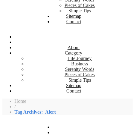
Pieces of Cakes
Simple Tips
Sitemap
Contact
About
Category
Life Journey
Business
Serenity Words
Pieces of Cakes
Simple Tips
Sitemap
Contact
Home
/
Tag Archives: Alert