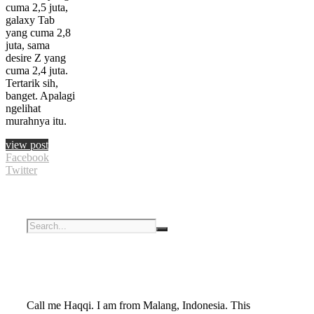
cuma 2,5 juta,
galaxy Tab
yang cuma 2,8
juta, sama
desire Z yang
cuma 2,4 juta.
Tertarik sih,
banget. Apalagi
ngelihat
murahnya itu.
view post
Facebook
Twitter
Call me Haqqi. I am from Malang, Indonesia. This