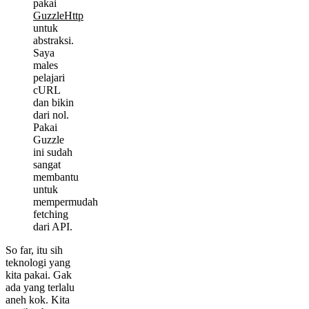
pakai
GuzzleHttp
untuk
abstraksi.
Saya
males
pelajari
cURL
dan bikin
dari nol.
Pakai
Guzzle
ini sudah
sangat
membantu
untuk
mempermudah
fetching
dari API.
So far, itu sih
teknologi yang
kita pakai. Gak
ada yang terlalu
aneh kok. Kita