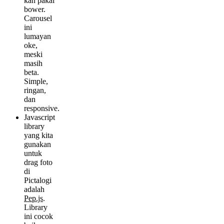
kan pakai
bower.
Carousel
ini
lumayan
oke,
meski
masih
beta.
Simple,
ringan,
dan
responsive.
Javascript
library
yang kita
gunakan
untuk
drag foto
di
Pictalogi
adalah
Pep.js
.
Library
ini cocok