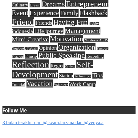
Entrepreneur
Dreams
Culinary
Dream
Event
Flashback
Experience
Family
Friend
Having Fun
Friends
Hobby
Management
Life journey
indonesia
Motivation
Mimi Creative
Notebook ASUS
Organization
Opinion
Notebook Terbaik
Passport
Public Speaking
Prinsip
Recording
Pictalogi
Reflection
Self-
Regret
Review
Development
Tips
Startup
Technology
Vacation
Work Camp
Tutorial
Volunteer
Follow Me
3 bulan terakhir dari @isvara.farzana dan @venya.a