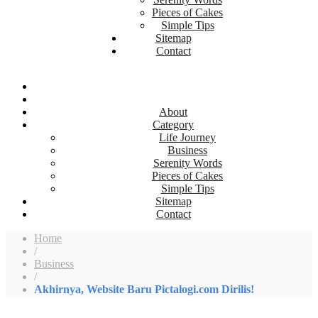
Pieces of Cakes
Simple Tips
Sitemap
Contact
About
Category
Life Journey
Business
Serenity Words
Pieces of Cakes
Simple Tips
Sitemap
Contact
Home
/
Business
/
Akhirnya, Website Baru Pictalogi.com Dirilis!