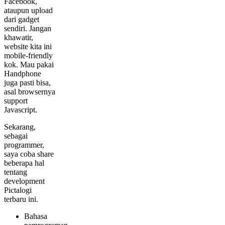
Facebook,
ataupun upload
dari gadget
sendiri. Jangan
khawatir,
website kita ini
mobile-friendly
kok. Mau pakai
Handphone
juga pasti bisa,
asal browsernya
support
Javascript.
Sekarang,
sebagai
programmer,
saya coba share
beberapa hal
tentang
development
Pictalogi
terbaru ini.
Bahasa