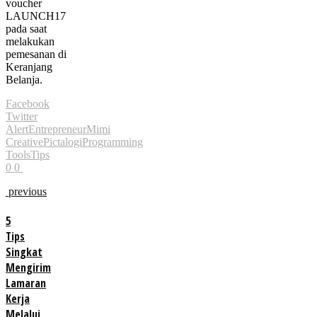
voucher
LAUNCH17
pada saat
melakukan
pemesanan di
Keranjang
Belanja.
Facebook
Twitter
Alert
Entrepreneur
Mimi
Creative
Pictalogi
Programming
Tools
Tips
0
0
previous
5
Tips
Singkat
Mengirim
Lamaran
Kerja
Melalui