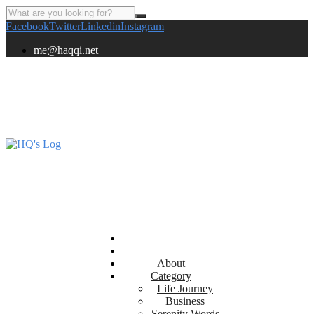
Facebook
Twitter
Linkedin
Instagram
me@haqqi.net
About
Category
Life Journey
Business
Serenity Words