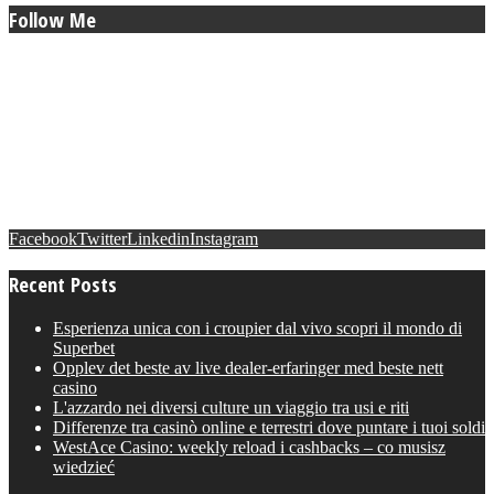
Follow Me
Facebook
Twitter
Linkedin
Instagram
Recent Posts
Esperienza unica con i croupier dal vivo scopri il mondo di
Superbet
Opplev det beste av live dealer-erfaringer med beste nett
casino
L'azzardo nei diversi culture un viaggio tra usi e riti
Differenze tra casinò online e terrestri dove puntare i tuoi soldi
WestAce Casino: weekly reload i cashbacks – co musisz
wiedzieć