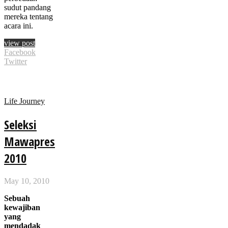
sudut pandang
mereka tentang
acara ini.
view post
Facebook
Twitter
Life Journey
Seleksi
Mawapres
2010
May 10, 2010
Sebuah
kewajiban
yang
mendadak