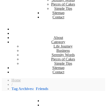
Pieces of Cakes
Simple Tips
Sitemap
Contact
About
Category
Life Journey
Business
Serenity Words
Pieces of Cakes
Simple Tips
Sitemap
Contact
Home
/
Tag Archives: Friends