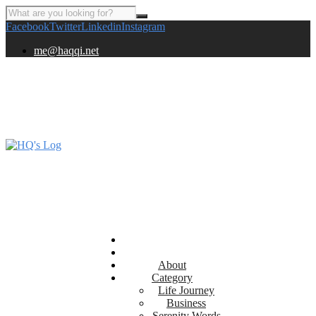
Facebook
Twitter
Linkedin
Instagram
me@haqqi.net
About
Category
Life Journey
Business
Serenity Words