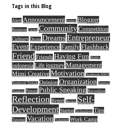
Tags in this Blog
Announcement
Blogger
Alert
betting
Community
Competition
Business
Cactus
Entrepreneur
Dreams
Culinary
Dream
Event
Flashback
Experience
Family
Friend
Having Fun
Friends
Hobby
Management
Life journey
indonesia
Motivation
Mimi Creative
Notebook ASUS
Organization
Opinion
Notebook Terbaik
Passport
Public Speaking
Prinsip
Recording
Pictalogi
Reflection
Self-
Regret
Review
Development
Tips
Startup
Technology
Vacation
Work Camp
Tutorial
Volunteer