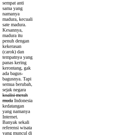
sempat anti
sama yang
namanya
madura, kecuali
sate madura.
Kesannya,
madura itu
penuh dengan
kekerasan
(carok) dan
tempatnya yang
panas kering
kerontang, gak
ada bagus-
bagusnya. Tapi
semua berubah,
sejak negara
koalisi merah
muda
Indonesia
kedatangan
yang namanya
Internet.
Banyak sekali
referensi wisata
yang muncul di