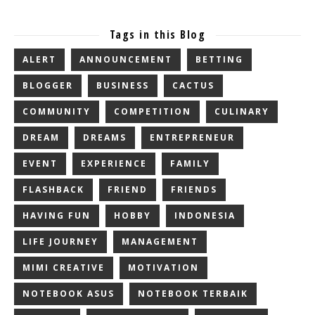
Tags in this Blog
ALERT
ANNOUNCEMENT
BETTING
BLOGGER
BUSINESS
CACTUS
COMMUNITY
COMPETITION
CULINARY
DREAM
DREAMS
ENTREPRENEUR
EVENT
EXPERIENCE
FAMILY
FLASHBACK
FRIEND
FRIENDS
HAVING FUN
HOBBY
INDONESIA
LIFE JOURNEY
MANAGEMENT
MIMI CREATIVE
MOTIVATION
NOTEBOOK ASUS
NOTEBOOK TERBAIK