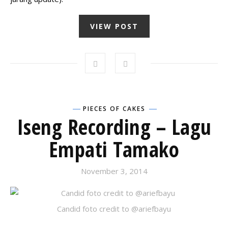
VIEW POST
PIECES OF CAKES
Iseng Recording – Lagu
Empati Tamako
November 3, 2014
Candid foto credit to @ariefbayu