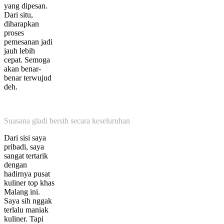
yang dipesan.
Dari situ,
diharapkan
proses
pemesanan jadi
jauh lebih
cepat. Semoga
akan benar-
benar terwujud
deh.
Suasana gladi bersih secara keseluruhan
Dari sisi saya
pribadi, saya
sangat tertarik
dengan
hadirnya pusat
kuliner top khas
Malang ini.
Saya sih nggak
terlalu maniak
kuliner. Tapi