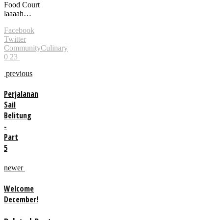
Food Court
laaaah…
Facebook
Twitter
Community
Culinary
0
23
previous
Perjalanan
Sail
Belitung
-
Part
5
newer
Welcome
December!