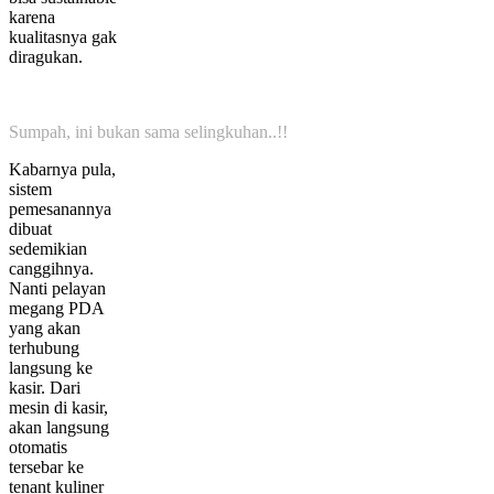
karena
kualitasnya gak
diragukan.
Sumpah, ini bukan sama selingkuhan..!!
Kabarnya pula,
sistem
pemesanannya
dibuat
sedemikian
canggihnya.
Nanti pelayan
megang PDA
yang akan
terhubung
langsung ke
kasir. Dari
mesin di kasir,
akan langsung
otomatis
tersebar ke
tenant kuliner