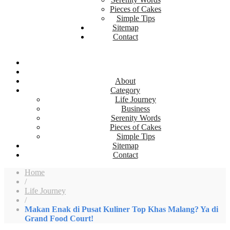
Pieces of Cakes
Simple Tips
Sitemap
Contact
About
Category
Life Journey
Business
Serenity Words
Pieces of Cakes
Simple Tips
Sitemap
Contact
Home
/
Life Journey
/
Makan Enak di Pusat Kuliner Top Khas Malang? Ya di
Grand Food Court!