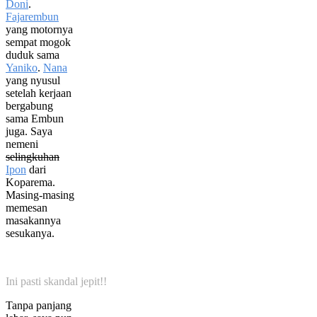
Doni
.
Fajarembun
yang motornya
sempat mogok
duduk sama
Yaniko
.
Nana
yang nyusul
setelah kerjaan
bergabung
sama Embun
juga. Saya
nemeni
selingkuhan
Ipon
dari
Koparema.
Masing-masing
memesan
masakannya
sesukanya.
Ini pasti skandal jepit!!
Tanpa panjang