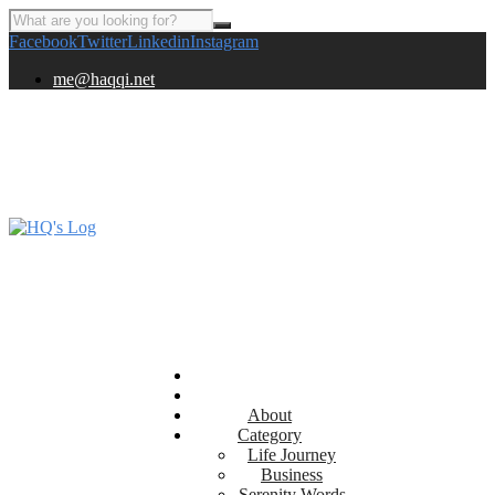
Facebook
Twitter
Linkedin
Instagram
me@haqqi.net
About
Category
Life Journey
Business
Serenity Words