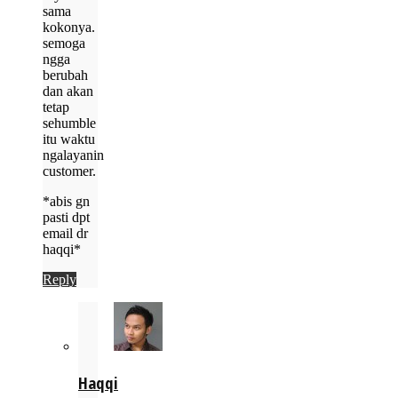
sama
kokonya.
semoga
ngga
berubah
dan akan
tetap
sehumble
itu waktu
ngalayanin
customer.
*abis gn
pasti dpt
email dr
haqqi*
Reply
Haqqi