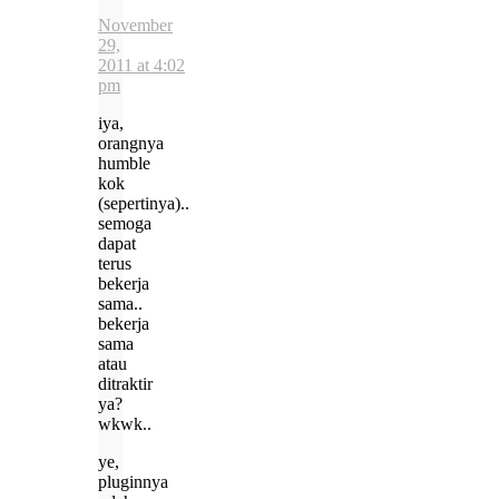
November
29,
2011 at 4:02
pm
iya,
orangnya
humble
kok
(sepertinya)..
semoga
dapat
terus
bekerja
sama..
bekerja
sama
atau
ditraktir
ya?
wkwk..
ye,
pluginnya