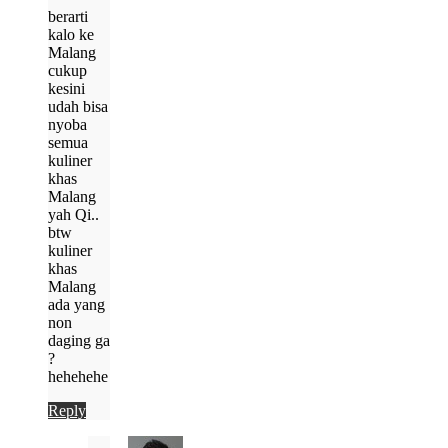
berarti
kalo ke
Malang
cukup
kesini
udah bisa
nyoba
semua
kuliner
khas
Malang
yah Qi..
btw
kuliner
khas
Malang
ada yang
non
daging ga
?
hehehehe
Reply