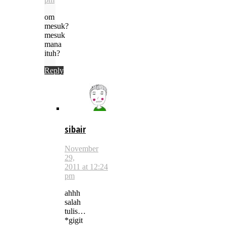
om
mesuk?
mesuk
mana
ituh?
Reply
sibair
November
29,
2011 at 12:24
pm
ahhh
salah
tulis…
*gigit