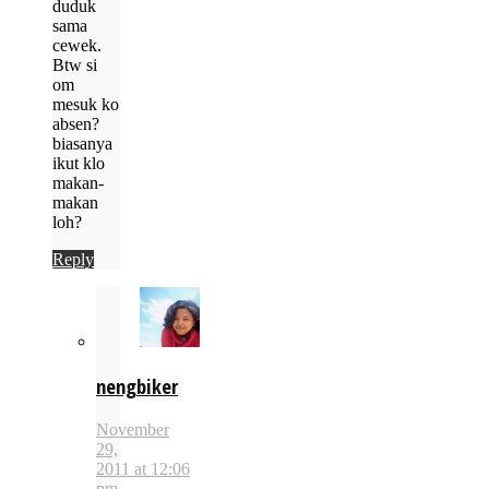
duduk
sama
cewek.
Btw si
om
mesuk ko
absen?
biasanya
ikut klo
makan-
makan
loh?
Reply
nengbiker
November
29,
2011 at 12:06
pm