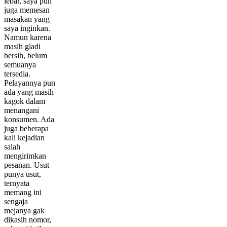
lebar, saya pun
juga memesan
masakan yang
saya inginkan.
Namun karena
masih gladi
bersih, belum
semuanya
tersedia.
Pelayannya pun
ada yang masih
kagok dalam
menangani
konsumen. Ada
juga beberapa
kali kejadian
salah
mengirimkan
pesanan. Usut
punya usut,
ternyata
memang ini
sengaja
mejanya gak
dikasih nomor,