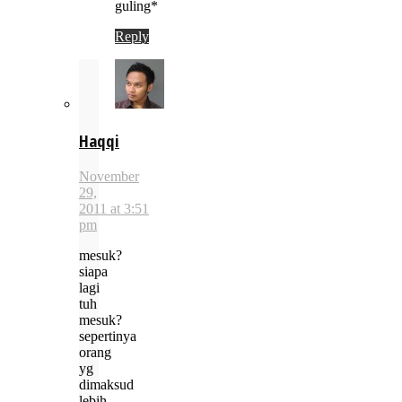
guling*
Reply
Haqqi
November
29,
2011 at 3:51
pm
mesuk?
siapa
lagi
tuh
mesuk?
sepertinya
orang
yg
dimaksud
lebih