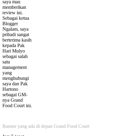
saya mau
memberikan
review ini.
Sebagai ketua
Blogger
Ngalam, saya
pribadi sangat
berterima kasih
kepada Pak
Hari Mulyo
sebagai salah
satu
management
yang
menghubungi
saya dan Pak
Hartono
sebagai GM-
nya Grand
Food Court ini.
Banner yang ada di depan Grand Food Court