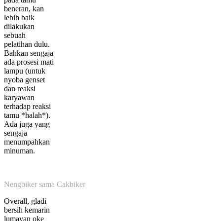
beneran, kan
lebih baik
dilakukan
sebuah
pelatihan dulu.
Bahkan sengaja
ada prosesi mati
lampu (untuk
nyoba genset
dan reaksi
karyawan
terhadap reaksi
tamu *halah*).
Ada juga yang
sengaja
menumpahkan
minuman.
Nengbiker sama Cakbiker
Overall, gladi
bersih kemarin
lumayan oke