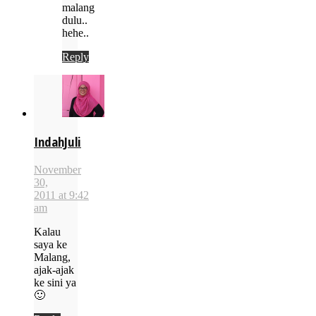
malang
dulu..
hehe..
Reply
IndahJuli
November
30,
2011 at 9:42
am
Kalau
saya ke
Malang,
ajak-ajak
ke sini ya
🙂