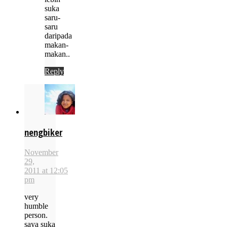
suka
saru-
saru
daripada
makan-
makan..
Reply
nengbiker
November
29,
2011 at 12:05
pm
very
humble
person.
saya suka