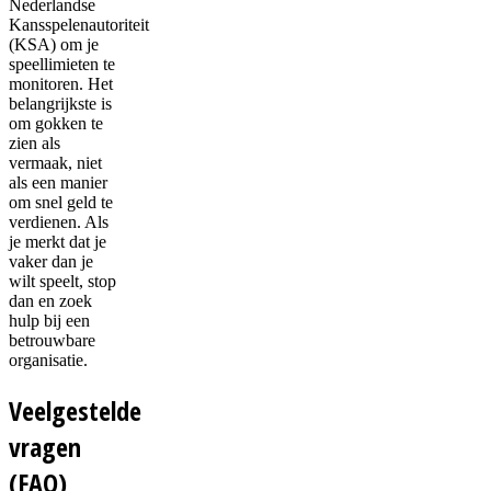
Nederlandse
Kansspelenautoriteit
(KSA) om je
speellimieten te
monitoren. Het
belangrijkste is
om gokken te
zien als
vermaak, niet
als een manier
om snel geld te
verdienen. Als
je merkt dat je
vaker dan je
wilt speelt, stop
dan en zoek
hulp bij een
betrouwbare
organisatie.
Veelgestelde
vragen
(FAQ)