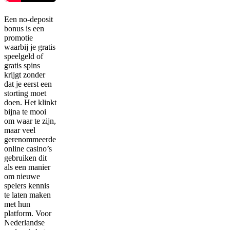
Een no‑deposit
bonus is een
promotie
waarbij je gratis
speelgeld of
gratis spins
krijgt zonder
dat je eerst een
storting moet
doen. Het klinkt
bijna te mooi
om waar te zijn,
maar veel
gerenommeerde
online casino’s
gebruiken dit
als een manier
om nieuwe
spelers kennis
te laten maken
met hun
platform. Voor
Nederlandse