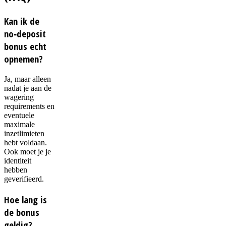
Kan ik de
no‑deposit
bonus echt
opnemen?
Ja, maar alleen
nadat je aan de
wagering
requirements en
eventuele
maximale
inzetlimieten
hebt voldaan.
Ook moet je je
identiteit
hebben
geverifieerd.
Hoe lang is
de bonus
geldig?