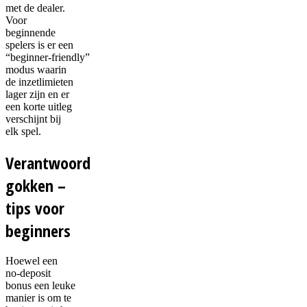
met de dealer.
Voor
beginnende
spelers is er een
“beginner‑friendly”
modus waarin
de inzetlimieten
lager zijn en er
een korte uitleg
verschijnt bij
elk spel.
Verantwoord
gokken –
tips voor
beginners
Hoewel een
no‑deposit
bonus een leuke
manier is om te