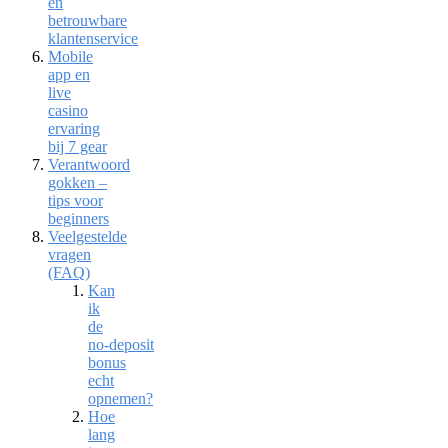
en
betrouwbare
klantenservice
Mobile
app en
live
casino
ervaring
bij 7 gear
Verantwoord
gokken –
tips voor
beginners
Veelgestelde
vragen
(FAQ)
Kan
ik
de
no‑deposit
bonus
echt
opnemen?
Hoe
lang