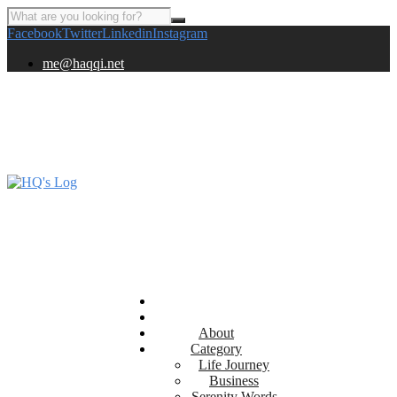
Facebook
Twitter
Linkedin
Instagram
me@haqqi.net
About
Category
Life Journey
Business
Serenity Words