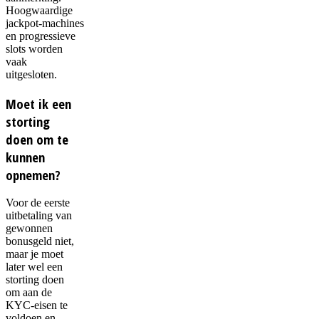
Hoogwaardige
jackpot‑machines
en progressieve
slots worden
vaak
uitgesloten.
Moet ik een
storting
doen om te
kunnen
opnemen?
Voor de eerste
uitbetaling van
gewonnen
bonusgeld niet,
maar je moet
later wel een
storting doen
om aan de
KYC‑eisen te
voldoen en