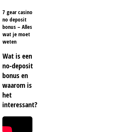
7 gear casino
no deposit
bonus – Alles
wat je moet
weten
Wat is een
no‑deposit
bonus en
waarom is
het
interessant?