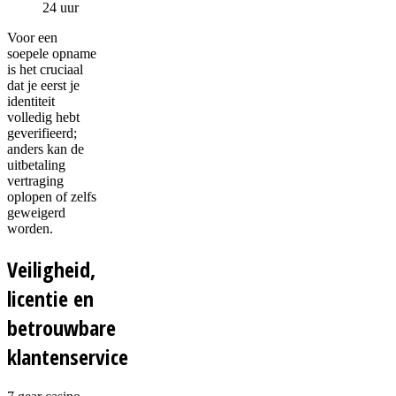
24 uur
Voor een
soepele opname
is het cruciaal
dat je eerst je
identiteit
volledig hebt
geverifieerd;
anders kan de
uitbetaling
vertraging
oplopen of zelfs
geweigerd
worden.
Veiligheid,
licentie en
betrouwbare
klantenservice