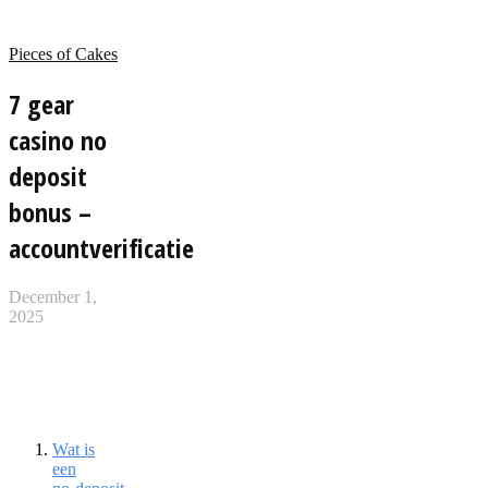
Pieces of Cakes
7 gear
casino no
deposit
bonus –
accountverificatie
December 1,
2025
Wat is
een