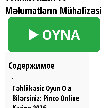
Məlumatların Mühafizəsi
▶️ OYNA
Содержимое
Təhlükəsiz Oyun Ola
Bilərsiniz: Pinco Online
Kazino 2026