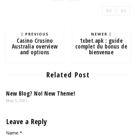
0
0
PREVIOUS
NEWER
Casino Crusino
1xbet.apk : guide
Australia overview
complet du bonus de
and options
bienvenue
Related Post
New Blog? No! New Theme!
May 5, 2021
Leave a Reply
Name *