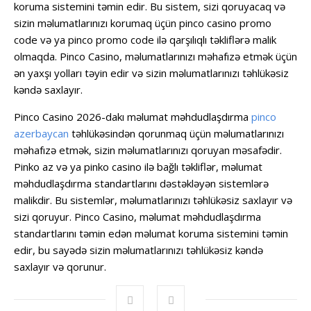
koruma sistemini təmin edir. Bu sistem, sizi qoruyacaq və
sizin məlumatlarınızı korumaq üçün pinco casino promo
code və ya pinco promo code ilə qarşılıqlı təkliflərə malik
olmaqda. Pinco Casino, məlumatlarınızı məhafızə etmək üçün
ən yaxşı yolları təyin edir və sizin məlumatlarınızı təhlükəsiz
kəndə saxlayır.
Pinco Casino 2026-dakı məlumat məhdudlaşdırma
pinco
azerbaycan
təhlükəsindən qorunmaq üçün məlumatlarınızı
məhafızə etmək, sizin məlumatlarınızı qoruyan məsafədir.
Pinko az və ya pinko casino ilə bağlı təkliflər, məlumat
məhdudlaşdırma standartlarını dəstəkləyən sistemlərə
malikdir. Bu sistemlər, məlumatlarınızı təhlükəsiz saxlayır və
sizi qoruyur. Pinco Casino, məlumat məhdudlaşdırma
standartlarını təmin edən məlumat koruma sistemini təmin
edir, bu sayədə sizin məlumatlarınızı təhlükəsiz kəndə
saxlayır və qorunur.