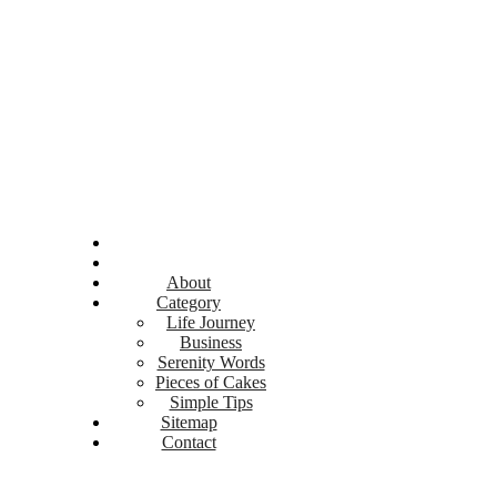
About
Category
Life Journey
Business
Serenity Words
Pieces of Cakes
Simple Tips
Sitemap
Contact