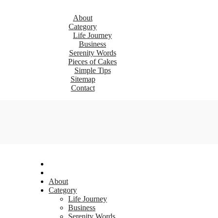
About
Category
Life Journey
Business
Serenity Words
Pieces of Cakes
Simple Tips
Sitemap
Contact
About
Category
Life Journey
Business
Serenity Words