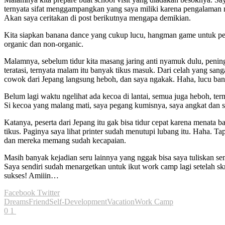
ternyata sifat menggampangkan yang saya miliki karena pengalaman
Akan saya ceritakan di post berikutnya mengapa demikian.
Kita siapkan banana dance yang cukup lucu, hangman game untuk p
organic dan non-organic.
Malamnya, sebelum tidur kita masang jaring anti nyamuk dulu, pening
teratasi, ternyata malam itu banyak tikus masuk. Dari celah yang sanga
cowok dari Jepang langsung heboh, dan saya ngakak. Haha, lucu ban
Belum lagi waktu ngelihat ada kecoa di lantai, semua juga heboh, ter
Si kecoa yang malang mati, saya pegang kumisnya, saya angkat dan s
Katanya, peserta dari Jepang itu gak bisa tidur cepat karena menat
tikus. Paginya saya lihat printer sudah menutupi lubang itu. Haha. T
dan mereka memang sudah kecapaian.
Masih banyak kejadian seru lainnya yang nggak bisa saya tuliskan s
Saya sendiri sudah menargetkan untuk ikut work camp lagi setelah sk
sukses! Amiiin…
Facebook
Twitter
Dreams
Friend
Self-Development
Vacation
Work Camp
0
1