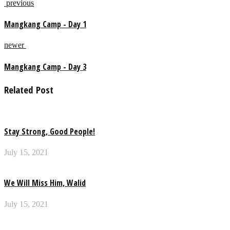
previous
Mangkang Camp - Day 1
newer
Mangkang Camp - Day 3
Related Post
Stay Strong, Good People!
July 15, 2021
We Will Miss Him, Walid
July 15, 2021