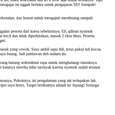
 mengajar ini nggak berlaku untuk pengajaran SD! Sumpah!
erkenalan, dan lesson untuk mengajari membuang sampah
galan peserta dari korea sebelumnya. Eh, giliran nyamuk
t kecil dan tidak diperkirakan, masuk 2 ekor tikus. Peserta
get.
masuk yang cewek. Saya ambil sapu lidi, terus pukul tuh kecoa.
aya buang. Jadi pahlawan deh malam itu.
a barang-barang sedemikian rupa untuk menghalangi masuknya
api katanya mereka tidur nyenyak karena nyamuk sudah teratasi
emuanya. Pokoknya, ini pengalaman yang tak terlupakan lah.
ripsi saya beres. Target berikutnya adalah ke Jepang! Semoga