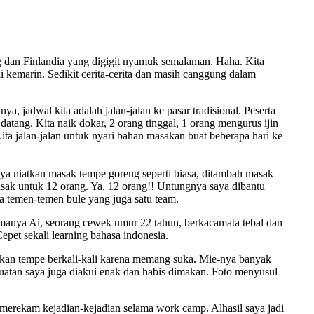
ng dan Finlandia yang digigit nyamuk semalaman. Haha. Kita
i kemarin. Sedikit cerita-cerita dan masih canggung dalam
a, jadwal kita adalah jalan-jalan ke pasar tradisional. Peserta
datang. Kita naik dokar, 2 orang tinggal, 1 orang mengurus ijin
Kita jalan-jalan untuk nyari bahan masakan buat beberapa hari ke
ya niatkan masak tempe goreng seperti biasa, ditambah masak
asak untuk 12 orang. Ya, 12 orang!! Untungnya saya dibantu
 temen-temen bule yang juga satu team.
amanya Ai, seorang cewek umur 22 tahun, berkacamata tebal dan
epet sekali learning bahasa indonesia.
kan tempe berkali-kali karena memang suka. Mie-nya banyak
buatan saya juga diakui enak dan habis dimakan. Foto menyusul
merekam kejadian-kejadian selama work camp. Alhasil saya jadi