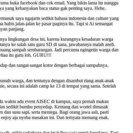
a cuma buka facebook dan cek email. Yang bikin lama itu nunggu
a yang kebanyakan baca status gak penting saya. Hehe.
termasuk saya ngajarin sedikit bahasa indonesia dan culture yang
 habis jalan-jalan ke pasar paginya itu. Tapi si Ai semangat
mayan panjang.
ornya lingkungan desa ini, karena kurangnya kesadaran warga
nya ke salah satu guru SD di sana, jawabannya malah aneh.
g buang sampah sembarangan. Jadi percuma ngingetin warga dan
liau itu guru loh. GURU!!!
endap dan sangat-sangat kotor dengan berbagai sampahnya.
-rumah warga, dan tentunya dengan disambut riang anak-anak
ule, secara ini adalah camp ke 13 di tempat yang sama. Setelah
ulu waktu ada event AISEC di kampus, saya pernah makan
 dan sedikit bumbu penyedap. Kentang dan wortel dimasak
dan susu sapi, serta mentega. Bagi orang jawa asli, pasti
i enjoy aja nyoba masakan ini. Dan ternyata memang enak.
 sih, mikir sederhana dan let it flow saja untuk besoknya. Tapi