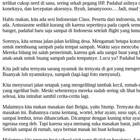
terlihat cukup nerd di sana, sering sekali pegang HP. Padahal asliny
koneknya, dan kecepatan aksesnya. Byuh, lamanyoooo… Jadi, maaf y
Habis makan, kita ada sesi Indonesian Class. Peserta dari indonesia, 
ada. Antusiasme sedikit kurang sih karena sepertinya pada capek semua
banget, padahal baru saja sampai di Indonesia setelah flight yang lu
Sorenya, kita semua jalan-jalan keliling desa. Mengamati betapa kot
untuk membuang sampah pada tempat sampah. Waktu saya mencoba ta
Mereka bilang ini salah pemerintah, karena gak ada sangsi buat yan
anak-anak untuk buang sampah pada tempatnye. Lucu ya? Padahal be
Kita jadi tahu ternyata sarang nyamuk itu ternyata di got yang meng
Buanyak loh nyamuknya, sumpah (lagi-lagi foto menyusul).
Kita menyusuri jalan setapak yang mengelilingi tambak kecil, rumah
yang ngelihat bule. Meski sebenernya mereka sudah sering sih lihat b
selesai, kita istirahat sambil cerita-cerita lagi.
Malamnya kita makan masakan dari Belgia, yaitu Stump. Ternyata d
masakan ini. Bahannya cuma kentang, wortel, telur ayam, susu sapi,
sampai lembut, terus dihancurkan. Dicampur dengan kuning telur ayam 
ngerasa eneg deh. Tapi karena saya memang suka masakan barat, jad
Setelah sampai di rumah, saya berniat masak ini buat keluarga.
Malamnya kita prepare buat school visit yang diadakan besoknya. Saya