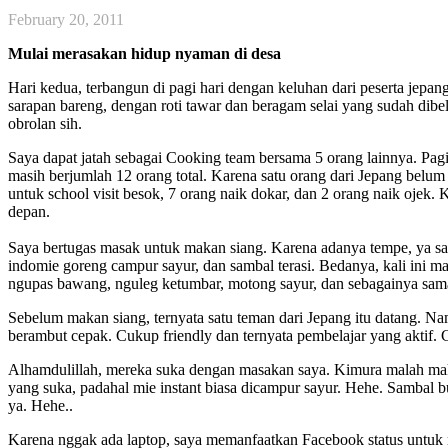
February 20, 2011
Mulai merasakan hidup nyaman di desa
Hari kedua, terbangun di pagi hari dengan keluhan dari peserta jepa
sarapan bareng, dengan roti tawar dan beragam selai yang sudah dibel
obrolan sih.
Saya dapat jatah sebagai Cooking team bersama 5 orang lainnya. Paginy
masih berjumlah 12 orang total. Karena satu orang dari Jepang belum 
untuk school visit besok, 7 orang naik dokar, dan 2 orang naik ojek. 
depan.
Saya bertugas masak untuk makan siang. Karena adanya tempe, ya sa
indomie goreng campur sayur, dan sambal terasi. Bedanya, kali ini m
ngupas bawang, nguleg ketumbar, motong sayur, dan sebagainya sama
Sebelum makan siang, ternyata satu teman dari Jepang itu datang. N
berambut cepak. Cukup friendly dan ternyata pembelajar yang aktif. C
Alhamdulillah, mereka suka dengan masakan saya. Kimura malah ma
yang suka, padahal mie instant biasa dicampur sayur. Hehe. Sambal 
ya. Hehe..
Karena nggak ada laptop, saya memanfaatkan Facebook status untuk 