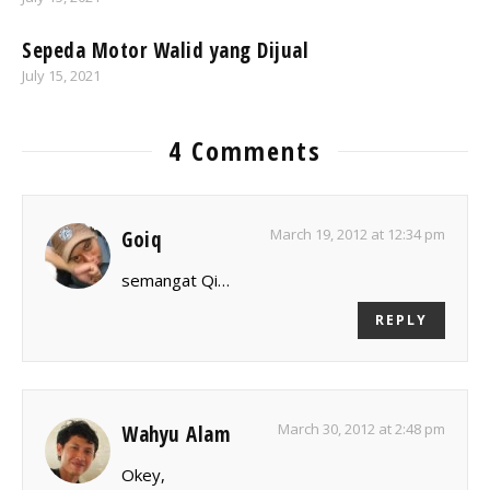
Sepeda Motor Walid yang Dijual
July 15, 2021
4 Comments
March 19, 2012 at 12:34 pm
Goiq
semangat Qi…
REPLY
March 30, 2012 at 2:48 pm
Wahyu Alam
Okey,