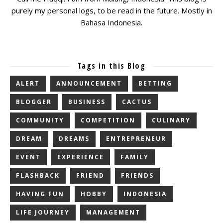
purely my personal logs, to be read in the future. Mostly in
Bahasa Indonesia.
Tags in this Blog
ALERT
ANNOUNCEMENT
BETTING
BLOGGER
BUSINESS
CACTUS
COMMUNITY
COMPETITION
CULINARY
DREAM
DREAMS
ENTREPRENEUR
EVENT
EXPERIENCE
FAMILY
FLASHBACK
FRIEND
FRIENDS
HAVING FUN
HOBBY
INDONESIA
LIFE JOURNEY
MANAGEMENT