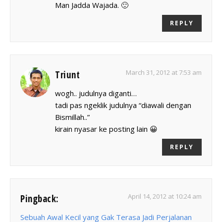
Man Jadda Wajada. 🙂
REPLY
March 31, 2012 at 7:53 am
Triunt
wogh.. judulnya diganti…
tadi pas ngeklik judulnya “diawali dengan
Bismillah..”
kirain nyasar ke posting lain 😀
REPLY
April 14, 2012 at 10:24 am
Pingback:
Sebuah Awal Kecil yang Gak Terasa Jadi Perjalanan