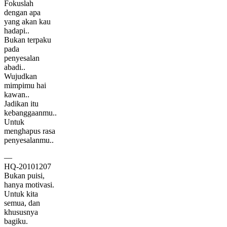
Fokuslah
dengan apa
yang akan kau
hadapi..
Bukan terpaku
pada
penyesalan
abadi..
Wujudkan
mimpimu hai
kawan..
Jadikan itu
kebanggaanmu..
Untuk
menghapus rasa
penyesalanmu..
—
HQ-20101207
Bukan puisi,
hanya motivasi.
Untuk kita
semua, dan
khususnya
bagiku.