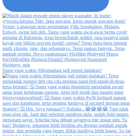
Siapa yang waktu #dirumahaja jadi petani dadakan?