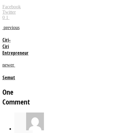
Facebook
Twitter
0
1
previous
Ciri-
Ciri
Entrepreneur
newer
Semut
One
Comment