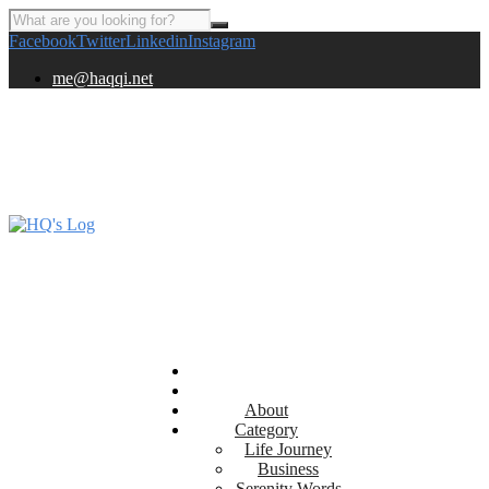
Facebook
Twitter
Linkedin
Instagram
me@haqqi.net
About
Category
Life Journey
Business
Serenity Words