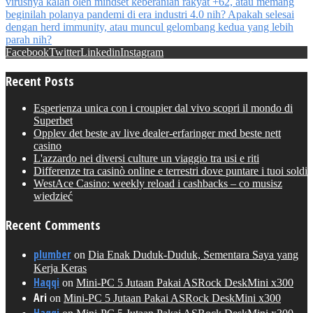
Facebook
Twitter
Linkedin
Instagram
Recent Posts
Esperienza unica con i croupier dal vivo scopri il mondo di
Superbet
Opplev det beste av live dealer-erfaringer med beste nett
casino
L'azzardo nei diversi culture un viaggio tra usi e riti
Differenze tra casinò online e terrestri dove puntare i tuoi soldi
WestAce Casino: weekly reload i cashbacks – co musisz
wiedzieć
Recent Comments
plumber
on
Dia Enak Duduk-Duduk, Sementara Saya yang
Kerja Keras
Haqqi
on
Mini-PC 5 Jutaan Pakai ASRock DeskMini x300
Ari
on
Mini-PC 5 Jutaan Pakai ASRock DeskMini x300
Haqqi