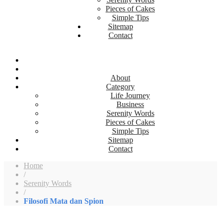
Pieces of Cakes
Simple Tips
Sitemap
Contact
About
Category
Life Journey
Business
Serenity Words
Pieces of Cakes
Simple Tips
Sitemap
Contact
Home
/
Serenity Words
/
Filosofi Mata dan Spion