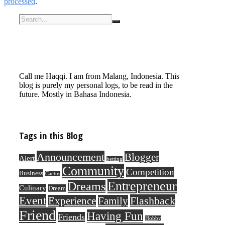
processed
.
Call me Haqqi. I am from Malang, Indonesia. This
blog is purely my personal logs, to be read in the
future. Mostly in Bahasa Indonesia.
Tags in this Blog
Announcement
Blogger
Alert
betting
Community
Competition
Business
Cactus
Entrepreneur
Dreams
Culinary
Dream
Event
Flashback
Experience
Family
Friend
Having Fun
Friends
Hobby