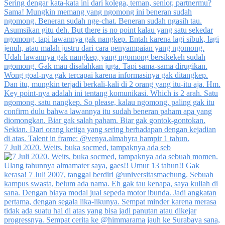
7 Juli 2020. Weits, buka socmed, tampaknya ada seb