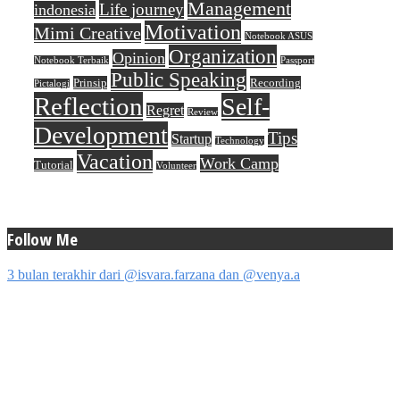
Management
Life journey
indonesia
Motivation
Mimi Creative
Notebook ASUS
Organization
Opinion
Notebook Terbaik
Passport
Public Speaking
Prinsip
Recording
Pictalogi
Reflection
Self-
Regret
Review
Development
Tips
Startup
Technology
Vacation
Work Camp
Tutorial
Volunteer
Follow Me
3 bulan terakhir dari @isvara.farzana dan @venya.a