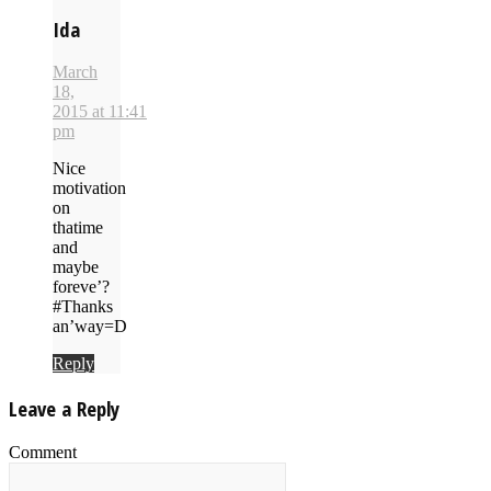
Ida
March
18,
2015 at 11:41
pm
Nice
motivation
on
thatime
and
maybe
foreve’?
#Thanks
an’way=D
Reply
Leave a Reply
Comment