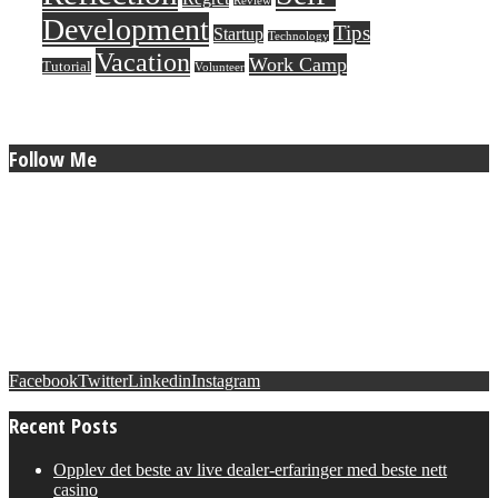
Review
Development
Tips
Startup
Technology
Vacation
Work Camp
Tutorial
Volunteer
Follow Me
Facebook
Twitter
Linkedin
Instagram
Recent Posts
Opplev det beste av live dealer-erfaringer med beste nett
casino