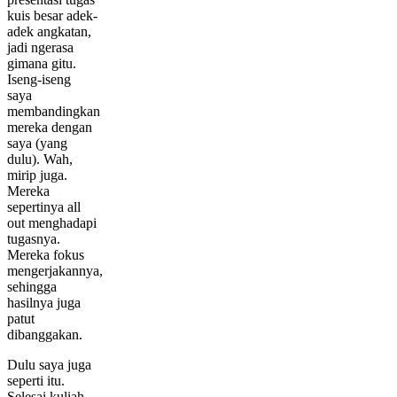
kuis besar adek-
adek angkatan,
jadi ngerasa
gimana gitu.
Iseng-iseng
saya
membandingkan
mereka dengan
saya (yang
dulu). Wah,
mirip juga.
Mereka
sepertinya all
out menghadapi
tugasnya.
Mereka fokus
mengerjakannya,
sehingga
hasilnya juga
patut
dibanggakan.
Dulu saya juga
seperti itu.
Selesai kuliah,