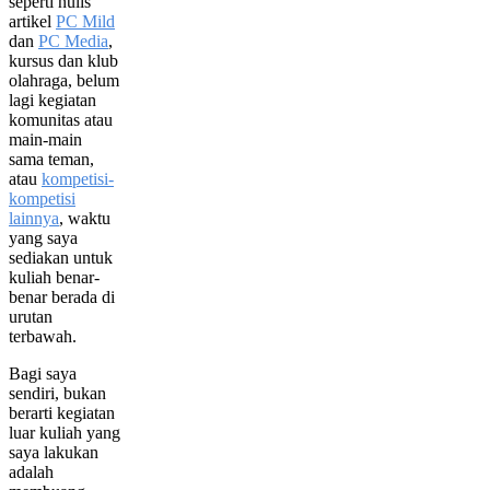
seperti nulis
artikel
PC Mild
dan
PC Media
,
kursus dan klub
olahraga, belum
lagi kegiatan
komunitas atau
main-main
sama teman,
atau
kompetisi-
kompetisi
lainnya
, waktu
yang saya
sediakan untuk
kuliah benar-
benar berada di
urutan
terbawah.
Bagi saya
sendiri, bukan
berarti kegiatan
luar kuliah yang
saya lakukan
adalah