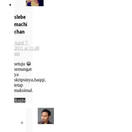
slebe
machi
chan
April 7,
2011 at 11:48
am
setuju 😀
semangat
ya
skripsinya,haqqi.
tetap
maksimal.
Reply