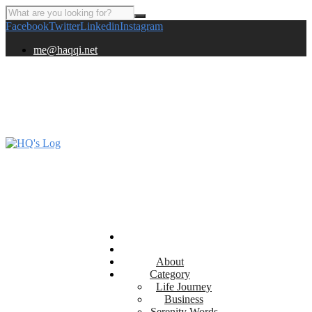
Facebook
Twitter
Linkedin
Instagram
me@haqqi.net
About
Category
Life Journey
Business
Serenity Words