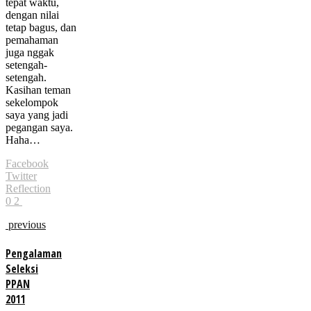
tepat waktu,
dengan nilai
tetap bagus, dan
pemahaman
juga nggak
setengah-
setengah.
Kasihan teman
sekelompok
saya yang jadi
pegangan saya.
Haha…
Facebook
Twitter
Reflection
0
2
previous
Pengalaman
Seleksi
PPAN
2011