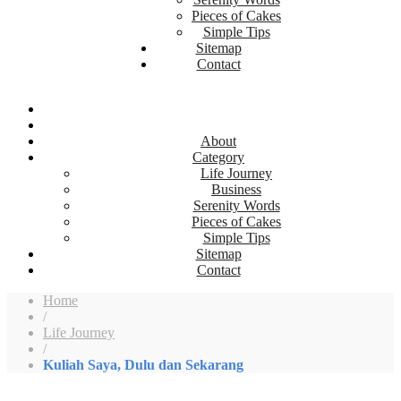
Pieces of Cakes
Simple Tips
Sitemap
Contact
About
Category
Life Journey
Business
Serenity Words
Pieces of Cakes
Simple Tips
Sitemap
Contact
Home
/
Life Journey
/
Kuliah Saya, Dulu dan Sekarang