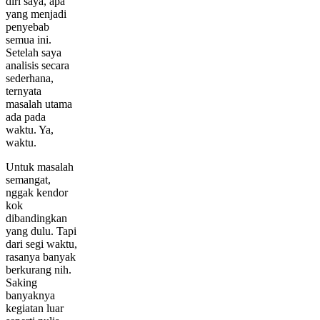
diri saya, apa
yang menjadi
penyebab
semua ini.
Setelah saya
analisis secara
sederhana,
ternyata
masalah utama
ada pada
waktu. Ya,
waktu.
Untuk masalah
semangat,
nggak kendor
kok
dibandingkan
yang dulu. Tapi
dari segi waktu,
rasanya banyak
berkurang nih.
Saking
banyaknya
kegiatan luar