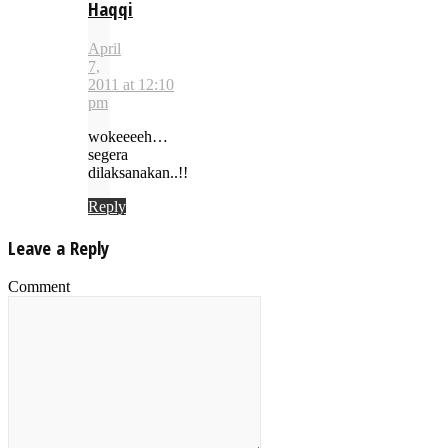
Haqqi
April
7,
2011 at 12:10
pm
wokeeeeh…
segera
dilaksanakan..!!
Reply
Leave a Reply
Comment