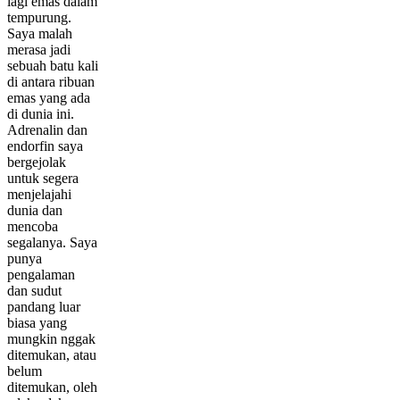
lagi emas dalam
tempurung.
Saya malah
merasa jadi
sebuah batu kali
di antara ribuan
emas yang ada
di dunia ini.
Adrenalin dan
endorfin saya
bergejolak
untuk segera
menjelajahi
dunia dan
mencoba
segalanya. Saya
punya
pengalaman
dan sudut
pandang luar
biasa yang
mungkin nggak
ditemukan, atau
belum
ditemukan, oleh