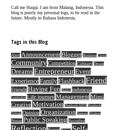
Call me Haqqi. I am from Malang, Indonesia. This
blog is purely my personal logs, to be read in the
future. Mostly in Bahasa Indonesia.
Tags in this Blog
Announcement
Blogger
Alert
Business
Cactus
Community
Competition
Culinary
Dream
Entrepreneur
Dreams
Event
Friend
Flashback
Experience
Family
Having Fun
Friends
indonesia
Hobby
Management
Mimi
Life journey
Leadership
Motivation
Creative
Notebook ASUS
Notebook
Organization
Opinion
Terbaik
Passport
Pictalogi
Public Speaking
Prinsip
Recording
Reflection
Self-
Regret