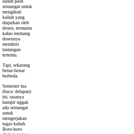
sudah pasti
semangat untuk
mengikuti
kuliah yang
diajarkan oleh
dosen, terutama
kalau memang
dosennya
memberi
tantangan
tertentu.
Tapi, sekarang
benar-benar
berbeda.
Semester tua
(baca: delapan)
ini, rasanya
hampir nggak
ada semangat
untuk
mengerjakan
tugas kuliah.
Boro-boro