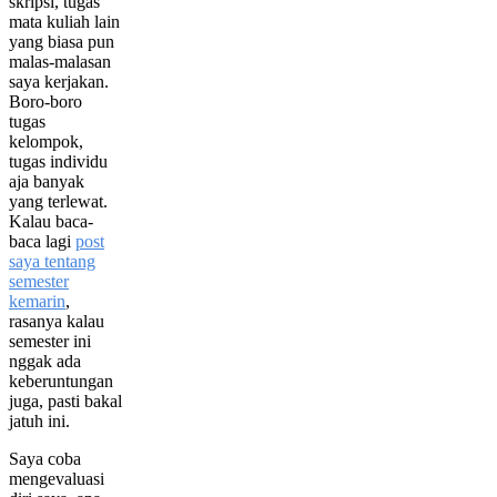
skripsi, tugas
mata kuliah lain
yang biasa pun
malas-malasan
saya kerjakan.
Boro-boro
tugas
kelompok,
tugas individu
aja banyak
yang terlewat.
Kalau baca-
baca lagi
post
saya tentang
semester
kemarin
,
rasanya kalau
semester ini
nggak ada
keberuntungan
juga, pasti bakal
jatuh ini.
Saya coba
mengevaluasi