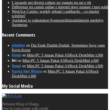
L'azzardo nei diversi culture un viaggio tra usi e riti
Differenze tra casinò online e terrestri dove puntare i tuoi soldi
WestAce Casino: weekly reload i cashbacks – co musisz
wiedzieć
Asetukset ja vaikutukset Kasinopelilainsäädännön merkitys
Suomessa
Recent Comments
plumber
on
Dia Enak Duduk-Duduk, Sementara Saya yang
Kerja Keras
Haqqi
on
Mini-PC 5 Jutaan Pakai ASRock DeskMini x300
Ari
on
Mini-PC 5 Jutaan Pakai ASRock DeskMini x300
Haqqi
on
Mini-PC 5 Jutaan Pakai ASRock DeskMini x300
Agung Hari Wijaya
on
Mini-PC 5 Jutaan Pakai ASRock
DeskMini x300
My Social Media
Personal Blog of Haqqi.
Free to copy-paste with credit.