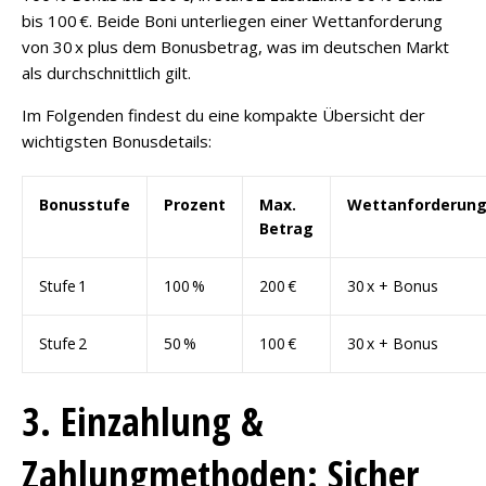
bis 100 €. Beide Boni unterliegen einer Wettanforderung
von 30 x plus dem Bonusbetrag, was im deutschen Markt
als durchschnittlich gilt.
Im Folgenden findest du eine kompakte Übersicht der
wichtigsten Bonusdetails:
Bonusstufe
Prozent
Max.
Wettanforderun
Betrag
Stufe 1
100 %
200 €
30 x + Bonus
Stufe 2
50 %
100 €
30 x + Bonus
3. Einzahlung &
Zahlungmethoden: Sicher