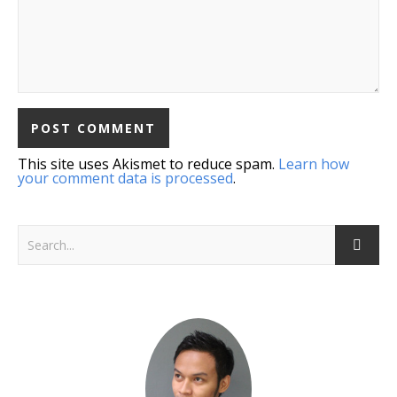
This site uses Akismet to reduce spam.
Learn how
your comment data is processed
.