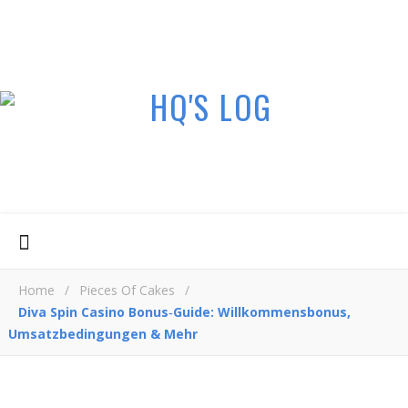
Home
/
Pieces Of Cakes
/
Diva Spin Casino Bonus‑Guide: Willkommensbonus,
Umsatzbedingungen & Mehr