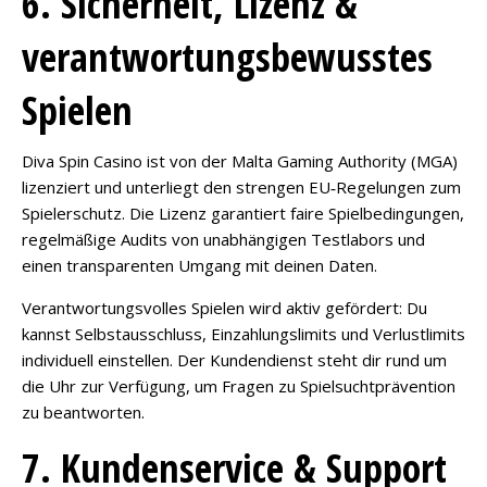
6. Sicherheit, Lizenz &
verantwortungsbewusstes
Spielen
Diva Spin Casino ist von der Malta Gaming Authority (MGA)
lizenziert und unterliegt den strengen EU‑Regelungen zum
Spielerschutz. Die Lizenz garantiert faire Spielbedingungen,
regelmäßige Audits von unabhängigen Testlabors und
einen transparenten Umgang mit deinen Daten.
Verantwortungsvolles Spielen wird aktiv gefördert: Du
kannst Selbstausschluss, Einzahlungslimits und Verlustlimits
individuell einstellen. Der Kundendienst steht dir rund um
die Uhr zur Verfügung, um Fragen zu Spielsuchtprävention
zu beantworten.
7. Kundenservice & Support