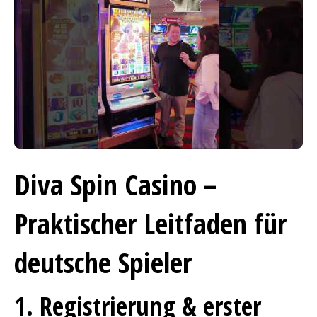
Diva Spin Casino –
Praktischer Leitfaden für
deutsche Spieler
1. Registrierung & erster