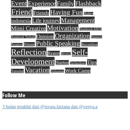
Event
Flashback
Experience
Family
Friend
Having Fun
Friends
Hobby
Management
Life journey
indonesia
Motivation
Mimi Creative
Notebook ASUS
Organization
Opinion
Notebook Terbaik
Passport
Public Speaking
Prinsip
Recording
Pictalogi
Reflection
Self-
Regret
Review
Development
Tips
Startup
Technology
Vacation
Work Camp
Tutorial
Volunteer
Follow Me
3 bulan terakhir dari @isvara.farzana dan @venya.a