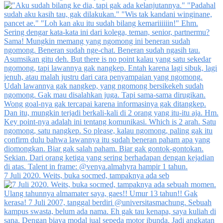
7 Juli 2020. Weits, buka socmed, tampaknya ada seb