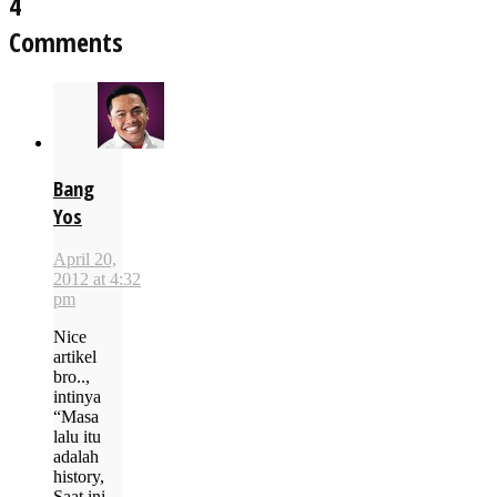
4
Comments
Bang
Yos
April 20,
2012 at 4:32
pm
Nice
artikel
bro..,
intinya
“Masa
lalu itu
adalah
history,
Saat ini