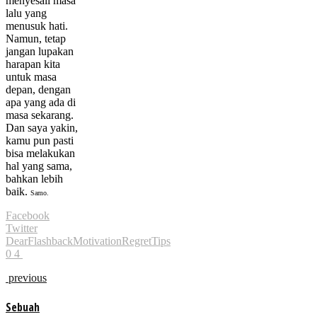
menyesali masa
lalu yang
menusuk hati.
Namun, tetap
jangan lupakan
harapan kita
untuk masa
depan, dengan
apa yang ada di
masa sekarang.
Dan saya yakin,
kamu pun pasti
bisa melakukan
hal yang sama,
bahkan lebih
baik.
Samo.
Facebook
Twitter
Dear
Flashback
Motivation
Regret
Tips
0
4
previous
Sebuah