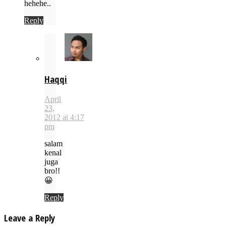
hehehe..
Reply
Haqqi
April
23,
2012 at 4:17
pm
salam
kenal
juga
bro!!
😀
Reply
Leave a Reply