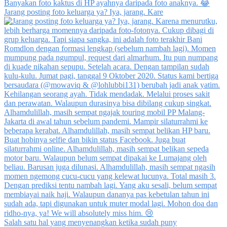
Jarang posting foto keluarga ya? Iya, jarang. Kare
Salah satu hal yang menyenangkan ketika sudah puny