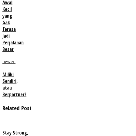
Awal
Kecil
yang
Gak
Terasa
Jadi
Perjalanan
Besar
newer
Miliki
Sendiri,
atau
Berpartner?
Related Post
Stay Strong,