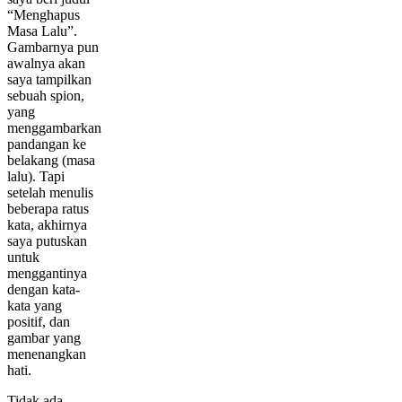
“Menghapus
Masa Lalu”.
Gambarnya pun
awalnya akan
saya tampilkan
sebuah spion,
yang
menggambarkan
pandangan ke
belakang (masa
lalu). Tapi
setelah menulis
beberapa ratus
kata, akhirnya
saya putuskan
untuk
menggantinya
dengan kata-
kata yang
positif, dan
gambar yang
menenangkan
hati.
Tidak ada