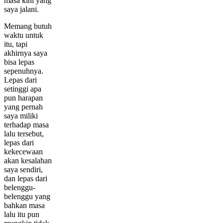
masa kini yang
saya jalani.
Memang butuh
waktu untuk
itu, tapi
akhirnya saya
bisa lepas
sepenuhnya.
Lepas dari
setinggi apa
pun harapan
yang pernah
saya miliki
terhadap masa
lalu tersebut,
lepas dari
kekecewaan
akan kesalahan
saya sendiri,
dan lepas dari
belenggu-
belenggu yang
bahkan masa
lalu itu pun