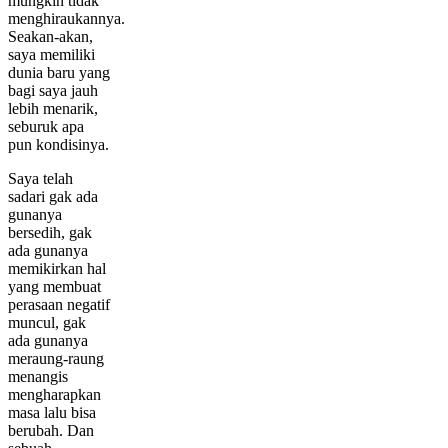
mungkin tidak
menghiraukannya.
Seakan-akan,
saya memiliki
dunia baru yang
bagi saya jauh
lebih menarik,
seburuk apa
pun kondisinya.
Saya telah
sadari gak ada
gunanya
bersedih, gak
ada gunanya
memikirkan hal
yang membuat
perasaan negatif
muncul, gak
ada gunanya
meraung-raung
menangis
mengharapkan
masa lalu bisa
berubah. Dan