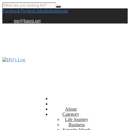
Facebook
Twitter
Linkedin
Instagram
me@haqqi.net
About
Category
Life Journey
Business
Serenity Words