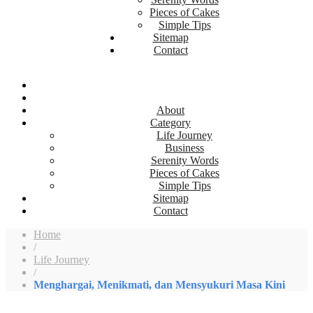
Pieces of Cakes
Simple Tips
Sitemap
Contact
About
Category
Life Journey
Business
Serenity Words
Pieces of Cakes
Simple Tips
Sitemap
Contact
Home
/
Life Journey
/
Menghargai, Menikmati, dan Mensyukuri Masa Kini