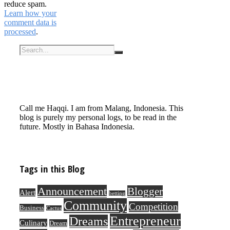
reduce spam.
Learn how your
comment data is
processed
.
Call me Haqqi. I am from Malang, Indonesia. This
blog is purely my personal logs, to be read in the
future. Mostly in Bahasa Indonesia.
Tags in this Blog
Announcement
Blogger
Alert
betting
Community
Competition
Business
Cactus
Entrepreneur
Dreams
Culinary
Dream