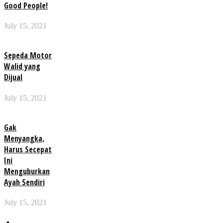
Good People!
July 15, 2021
Sepeda Motor
Walid yang
Dijual
July 15, 2021
Gak
Menyangka,
Harus Secepat
Ini
Menguburkan
Ayah Sendiri
July 15, 2021