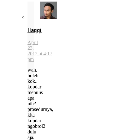
Haqqi
April
23,
2012 at 4:17
pm
wah,
boleh
kok..
kopdar
menulis
apa
nih?
prosedurnya,
kita
kopdar
ngobrol2
dulu
aja..