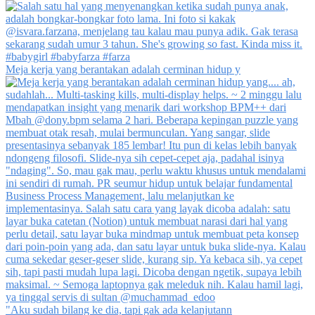
Meja kerja yang berantakan adalah cerminan hidup y
"Aku sudah bilang ke dia, tapi gak ada kelanjutann