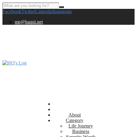
Facebook
Twitter
Linkedin
Instagram
me@haqqi.net
About
Category
Life Journey
Business
Serenity Words