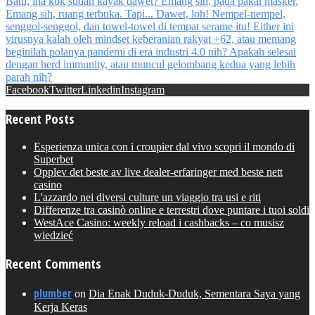
Facebook
Twitter
Linkedin
Instagram
Recent Posts
Esperienza unica con i croupier dal vivo scopri il mondo di
Superbet
Opplev det beste av live dealer-erfaringer med beste nett
casino
L'azzardo nei diversi culture un viaggio tra usi e riti
Differenze tra casinò online e terrestri dove puntare i tuoi soldi
WestAce Casino: weekly reload i cashbacks – co musisz
wiedzieć
Recent Comments
plumber
on
Dia Enak Duduk-Duduk, Sementara Saya yang
Kerja Keras