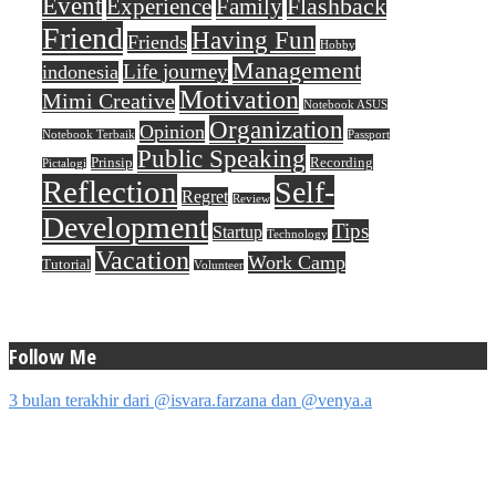
Event
Flashback
Experience
Family
Friend
Having Fun
Friends
Hobby
Management
Life journey
indonesia
Motivation
Mimi Creative
Notebook ASUS
Organization
Opinion
Notebook Terbaik
Passport
Public Speaking
Prinsip
Recording
Pictalogi
Reflection
Self-
Regret
Review
Development
Tips
Startup
Technology
Vacation
Work Camp
Tutorial
Volunteer
Follow Me
3 bulan terakhir dari @isvara.farzana dan @venya.a