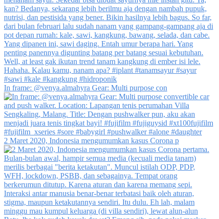
In frame: @venya.almahyra Gear: Multi purpose con
2 Maret 2020, Indonesia mengumumkan kasus Corona p