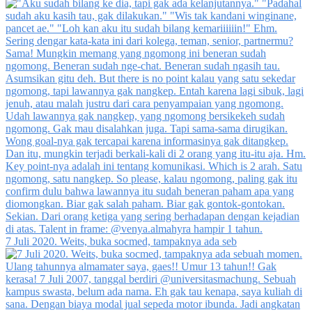
7 Juli 2020. Weits, buka socmed, tampaknya ada seb