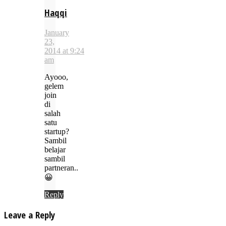
Haqqi
January
23,
2014 at 9:24
am
Ayooo,
gelem
join
di
salah
satu
startup?
Sambil
belajar
sambil
partneran..
😀
Reply
Leave a Reply