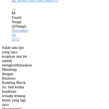
pic.twitter.com/15KcQuH97Q
—
M.
Fauzil
Haqqi
(@haqqi)
November
30,
2013
Salah satu tips
yang saya
terapkan saat ini
adalah
mengkombinasikan
Mindmap
dengan
Business
Building Block
ini. Jadi ketika
kepikiran
sesuatu tentang
bisnis yang lagi
saya
“brainstorm”-