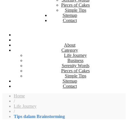
Pieces of Cakes
Simple Tips
Sitemap
Contact
About
Category
Life Journey
Business
Serenity Words
Pieces of Cakes
Simple Tips
Sitemap
Contact
Home
/
Life Journey
/
Tips dalam Brainstorming