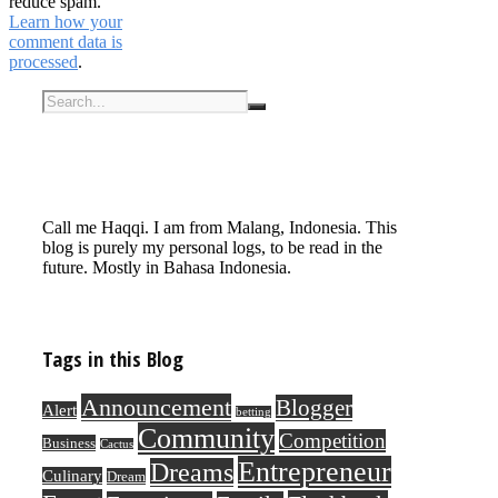
reduce spam.
Learn how your
comment data is
processed
.
Call me Haqqi. I am from Malang, Indonesia. This
blog is purely my personal logs, to be read in the
future. Mostly in Bahasa Indonesia.
Tags in this Blog
Announcement
Blogger
Alert
betting
Community
Competition
Business
Cactus
Entrepreneur
Dreams
Culinary
Dream