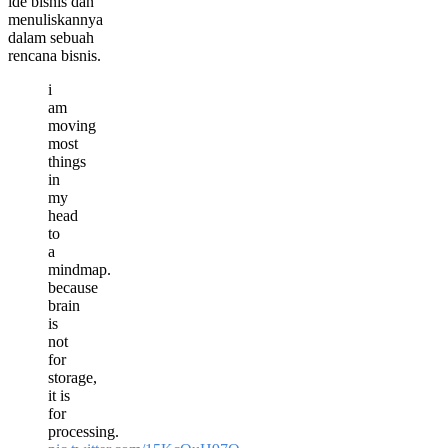
ide bisnis dan
menuliskannya
dalam sebuah
rencana bisnis.
i
am
moving
most
things
in
my
head
to
a
mindmap.
because
brain
is
not
for
storage,
it is
for
processing.