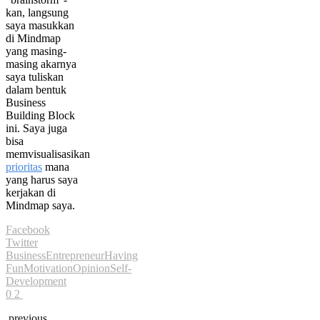
kan, langsung
saya masukkan
di Mindmap
yang masing-
masing akarnya
saya tuliskan
dalam bentuk
Business
Building Block
ini. Saya juga
bisa
memvisualisasikan
prioritas
mana
yang harus saya
kerjakan di
Mindmap saya.
Facebook
Twitter
Business
Entrepreneur
Having
Fun
Motivation
Opinion
Self-
Development
0
2
previous