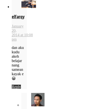
elfarqy
January
20,
2014 at 10:08
pm
dan aku
kudu
akeh
belajar
nang
samean
kayak e
😀
Reply